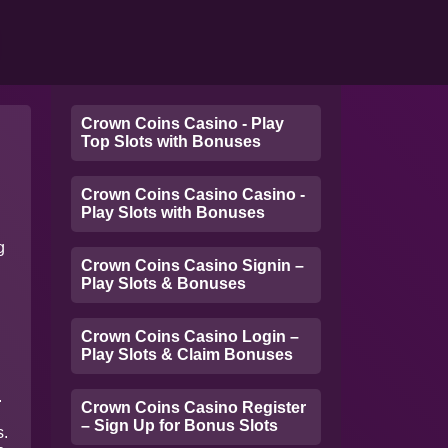
Crown Coins Casino - Play
Top Slots with Bonuses
Crown Coins Casino Casino -
Play Slots with Bonuses
g
Crown Coins Casino Signin –
Play Slots & Bonuses
Crown Coins Casino Login –
Play Slots & Claim Bonuses
.
Crown Coins Casino Register
– Sign Up for Bonus Slots
s.