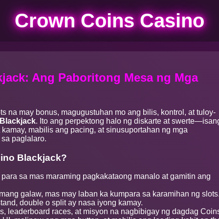
Crown Coins Casino
kjack: Ang Paboritong Mesa ng Mga
s na may bonus, magugustuhan mo ang bilis, kontrol, at tuloy-
Blackjack
. Ito ang perpektong halo ng diskarte at swerte—isan
 kamay, mabilis ang pacing, at sinusuportahan ng mga
sa paglalaro.
sino Blackjack?
 para sa mas maraming pagkakataong manalo at gamitin ang
mang galaw, mas may laban ka kumpara sa karamihan ng slots
tand, double o split ay nasa iyong kamay.
s, leaderboard races, at misyon na nagbibigay ng dagdag Coin