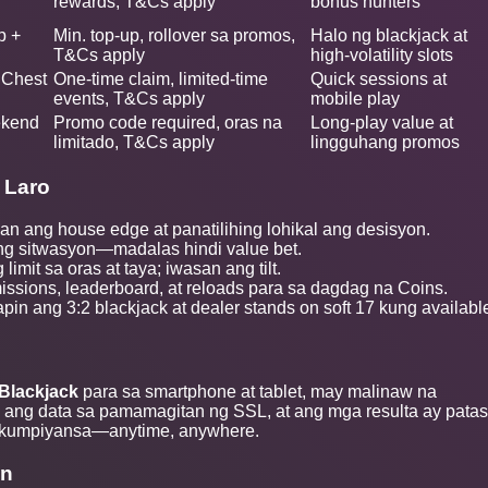
rewards, T&Cs apply
bonus hunters
p +
Min. top-up, rollover sa promos,
Halo ng blackjack at
T&Cs apply
high-volatility slots
 Chest
One-time claim, limited-time
Quick sessions at
events, T&Cs apply
mobile play
ekend
Promo code required, oras na
Long-play value at
limitado, T&Cs apply
lingguhang promos
 Laro
 ang house edge at panatilihing lohikal ang desisyon.
g sitwasyon—madalas hindi value bet.
mit sa oras at taya; iwasan ang tilt.
issions, leaderboard, at reloads para sa dagdag na Coins.
in ang 3:2 blackjack at dealer stands on soft 17 kung availabl
Blackjack
para sa smartphone at tablet, may malinaw na
do ang data sa pamamagitan ng SSL, at ang mga resulta ay patas
g kumpiyansa—anytime, anywhere.
on